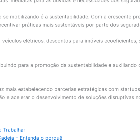
tas imediatas para as dúvidas e necessidades dos segurad
o se mobilizando é a sustentabilidade. Com a crescente p
centivar práticas mais sustentáveis por parte dos segurad
a veículos elétricos, descontos para imóveis ecoeficientes,
ibuindo para a promoção da sustentabilidade e auxiliand
ez mais estabelecendo parcerias estratégicas com startups
ão e acelerar o desenvolvimento de soluções disruptivas 
a Trabalhar
Cadeia – Entenda o porquê