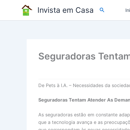
Ir
Invista em Casa
Pesquisar
In
para
o
conteúdo
Seguradoras Tenta
De Pets à I.A. – Necessidades da socied
Seguradoras Tentam Atender As Deman
As seguradoras estão em constante adap
que a tecnologia avança e as preocupaçõe
que correspondam às novas necessidades