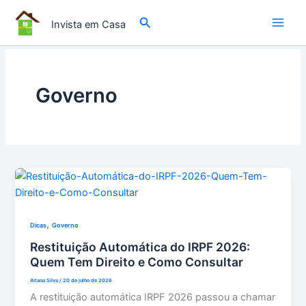
Ir
Pesquisar
para
Invista em Casa
o
conteúdo
Governo
,
Dicas
Governo
Restituição Automática do IRPF 2026:
Quem Tem Direito e Como Consultar
Aitana Silva
/
20 de julho de 2026
A restituição automática IRPF 2026 passou a chamar